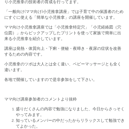
り小児推拿の技術者の育成を行ってます。
「一般向け(ママ向け)小児推拿講座」では子育て中の保護者のため
にすぐに使える「簡単な小児推拿」の講座を開催しています。
ママ向け小児推拿講座では「小児推拿特定穴」「小児経絡図（穴
位図）」からピックアップしたプリントを使って家族で簡単に出
来る小児推拿を紹介しています。
講座は発熱・体質向上・下痢・便秘・夜啼き・夜尿の症状を改善
するための内容です。
小児推拿のツボは大人とは全く違い、ベビーマッサージとも全く
違います。
各地で開催していますので是非参加をして下さい。
ママ向け講座参加者のコメントより抜粋
盛りだくさんの内容で勉強になりました、今日からさっそく
やってみます。
知っているメンバーの中だったからリラックスして勉強でき
てよかった。