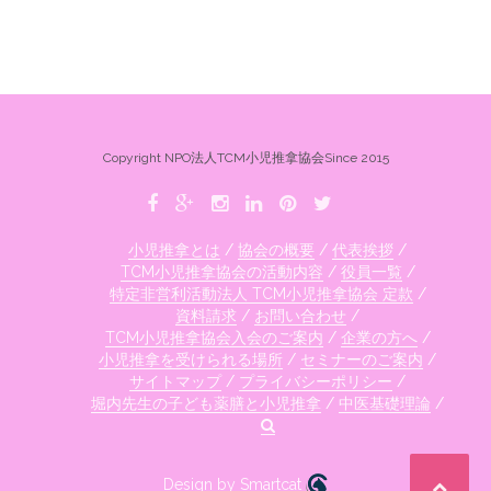
Copyright NPO法人TCM小児推拿協会Since 2015
小児推拿とは
協会の概要
代表挨拶
TCM小児推拿協会の活動内容
役員一覧
特定非営利活動法人 TCM小児推拿協会 定款
資料請求
お問い合わせ
TCM小児推拿協会入会のご案内
企業の方へ
小児推拿を受けられる場所
セミナーのご案内
サイトマップ
プライバシーポリシー
堀内先生の子ども薬膳と小児推拿
中医基礎理論
Design by Smartcat