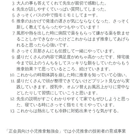
大人の事も答えてくれて先生が親切で感動した。
先生が話しやすくていっぱい質問してしまった。
さっそくバスの中で指モミモミしてまーす。
推拿のおかげで発達の遅さが気にならなくなった、さっそく
新しく教えてもらったやつもやっています！
風邪や熱を出した時に病院で薬をもらって嫌がる薬を飲ませ
ることしかできなかったけどこれからはまず推拿してあげら
れると思ったら心強いです。
さっそく旦那さんにも伝授して一緒にやっています。
盛りだくさんの内容で満足度がめちゃ高かったです、帰宅後
今まで以上のうんちをしてスッキリな顏をしていたからもう
推拿効果？て思っているところ、続けていきます。
これからの時期体調を崩した時に推拿を知っていて心強い。
盛りだくさんで頭が整理できてないけどプリント見ながら実
践していきます。授乳中、オムツ替えお風呂上がりに背中な
どしたりして習慣にしていこうと思います。
先生の説明がすごくわかりやすくて家でもぜひしようと思っ
た、寝ている時にさっそく指モミモミやっています。
これからは熱出しても冷静に対処出来そうな気がする。
「正会員向け小児推拿勉強会」では小児推拿の技術者の育成事業