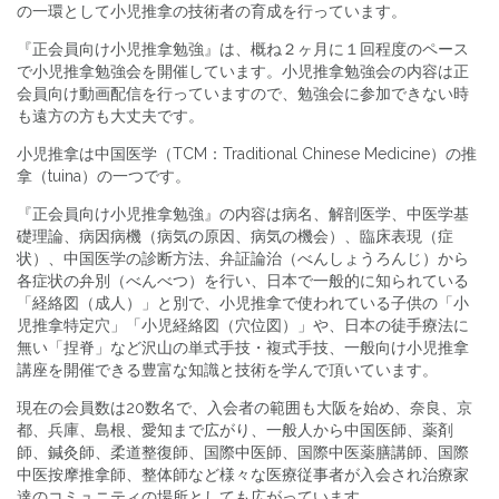
の一環として小児推拿の技術者の育成を行っています。
『正会員向け小児推拿勉強』は、概ね２ヶ月に１回程度のペース
で小児推拿勉強会を開催しています。小児推拿勉強会の内容は正
会員向け動画配信を行っていますので、勉強会に参加できない時
も遠方の方も大丈夫です。
小児推拿は中国医学（TCM：Traditional Chinese Medicine）の推
拿（tuina）の一つです。
『正会員向け小児推拿勉強』の内容は病名、解剖医学、中医学基
礎理論、病因病機（病気の原因、病気の機会）、臨床表現（症
状）、中国医学の診断方法、弁証論治（べんしょうろんじ）から
各症状の弁別（べんべつ）を行い、日本で一般的に知られている
「経絡図（成人）」と別で、小児推拿で使われている子供の「小
児推拿特定穴」「小児経絡図（穴位図）」や、日本の徒手療法に
無い「捏脊」など沢山の単式手技・複式手技、一般向け小児推拿
講座を開催できる豊富な知識と技術を学んで頂いています。
現在の会員数は20数名で、入会者の範囲も大阪を始め、奈良、京
都、兵庫、島根、愛知まで広がり、一般人から中国医師、薬剤
師、鍼灸師、柔道整復師、国際中医師、国際中医薬膳講師、国際
中医按摩推拿師、整体師など様々な医療従事者が入会され治療家
達のコミュニティの場所としても広がっています。