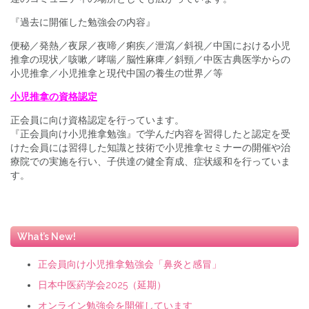
『過去に開催した勉強会の内容』
便秘／発熱／夜尿／夜啼／痢疾／泄瀉／斜視／中国における小児
推拿の現状／咳嗽／哮喘／脳性麻痺／斜頸／中医古典医学からの
⼩児推拿／小児推拿と現代中国の養生の世界／等
小児推拿の資格認定
正会員に向け資格認定を行っています。
『正会員向け小児推拿勉強』で学んだ内容を習得したと認定を受
けた会員には習得した知識と技術で小児推拿セミナーの開催や治
療院での実施を行い、子供達の健全育成、症状緩和を行っていま
す。
What’s New!
正会員向け小児推拿勉強会「鼻炎と感冒」
日本中医葯学会2025（延期）
オンライン勉強会を開催しています